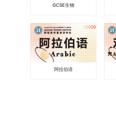
GCSE生物
阿拉伯语