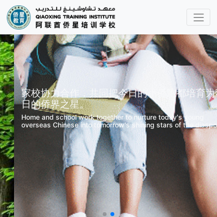
家校协力合作，共同把今日的小侨胞都培育为明
日的侨界之星。
Home and school work together to nurture today's young
overseas Chinese into tomorrow's shining stars of the diaspora.