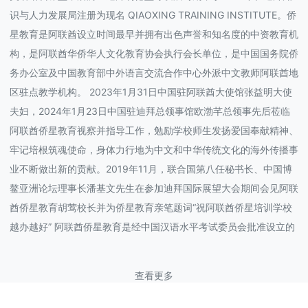
识与人力发展局注册为现名 QIAOXING TRAINING INSTITUTE。侨
星教育是阿联酋设立时间最早并拥有出色声誉和知名度的中资教育机
构，是阿联酋华侨华人文化教育协会执行会长单位，是中国国务院侨
务办公室及中国教育部中外语言交流合作中心外派中文教师阿联酋地
区驻点教学机构。 2023年1月31日中国驻阿联酋大使馆张益明大使
夫妇，2024年1月23日中国驻迪拜总领事馆欧渤芊总领事先后莅临
阿联酋侨星教育视察并指导工作，勉励学校师生发扬爱国奉献精神、
牢记培根筑魂使命，身体力行地为中文和中华传统文化的海外传播事
业不断做出新的贡献。2019年11月，联合国第八任秘书长、中国博
鳌亚洲论坛理事长潘基文先生在参加迪拜国际展望大会期间会见阿联
酋侨星教育胡莺校长并为侨星教育亲笔题词“祝阿联酋侨星培训学校
越办越好” 阿联酋侨星教育是经中国汉语水平考试委员会批准设立的
查看更多